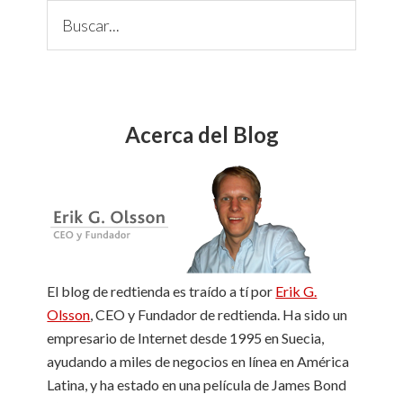
C
Sidebar
u
s
t
o
m
Acerca del Blog
L
a
b
e
l
El blog de redtienda es traído a tí por
Erik G.
Olsson
, CEO y Fundador de redtienda. Ha sido un
empresario de Internet desde 1995 en Suecia,
ayudando a miles de negocios en línea en América
Latina, y ha estado en una película de James Bond