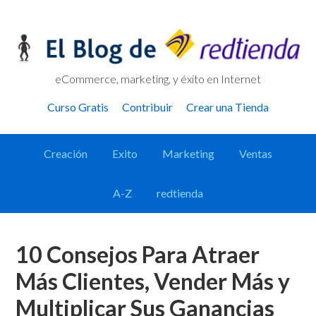
Skip
Skip
Skip
Skip
to
to
to
links
primary
content
primary
navigation
sidebar
eCommerce, marketing, y éxito en Internet
Header
Curso Gratis
Contribuir
Crear una Tienda
Right
Main
Creación
Exito
Marketing
Ventas
navigation
A-Z
redtienda
10 Consejos Para Atraer
Más Clientes, Vender Más y
Multiplicar Sus Ganancias