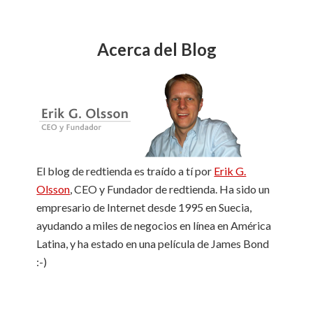
t
o
m
Acerca del Blog
L
a
b
e
l
El blog de redtienda es traído a tí por
Erik G.
Olsson
, CEO y Fundador de redtienda. Ha sido un
empresario de Internet desde 1995 en Suecia,
ayudando a miles de negocios en línea en América
Latina, y ha estado en una película de James Bond
:-)