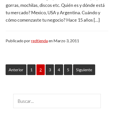
gorras, mochilas, discos etc. Quién es y dónde está
tu mercado? Mexico, USA y Argentina. Cuándo y
cómo comenzaste tu negocio? Hace 15 años […]
Publicado por
redtienda
en
Marzo 3, 2011
Anterior
Page
1
Page
2
Page
3
Page
4
Page
5
Siguiente
Primary
C
Sidebar
u
s