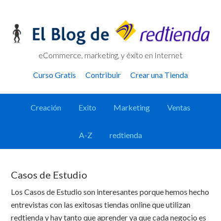
Skip
Skip
Skip
Skip
to
to
to
links
primary
content
primary
navigation
sidebar
eCommerce, marketing, y éxito en Internet
Header
Curso Gratis
Contribuir
Crear una Tienda
Right
Main
Creación
Exito
Marketing
Ventas
navigation
A-Z
redtienda
Casos de Estudio
Los Casos de Estudio son interesantes porque hemos hecho
entrevistas con las exitosas tiendas online que utilizan
redtienda y hay tanto que aprender ya que cada negocio es