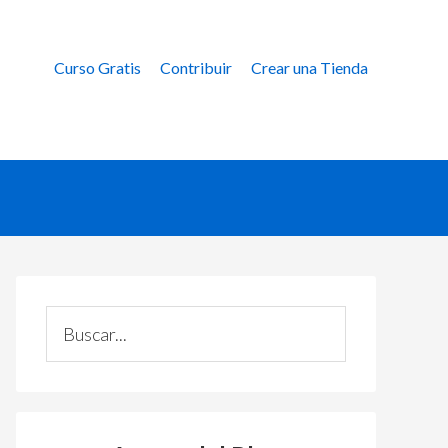
Curso Gratis
Contribuir
Crear una Tienda
Primary
C
Sidebar
u
s
t
o