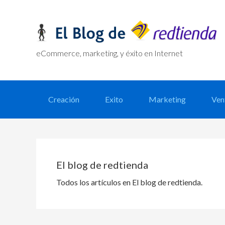
Skip
Skip
Skip
Skip
to
to
to
links
primary
content
primary
navigation
sidebar
eCommerce, marketing, y éxito en Internet
Main
Creación
Exito
Marketing
Ven
navigation
El blog de redtienda
Todos los artículos en El blog de redtienda.