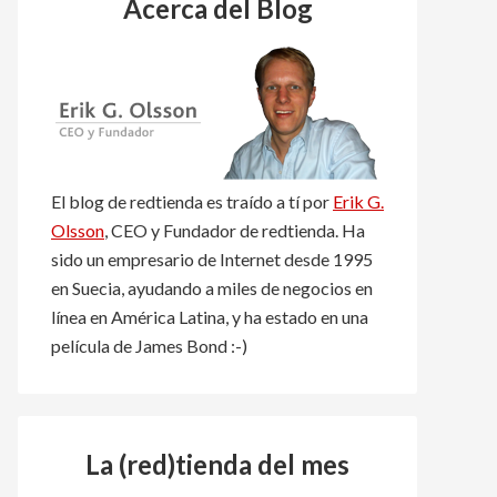
m
Acerca del Blog
L
a
b
e
l
El blog de redtienda es traído a tí por
Erik G.
Olsson
, CEO y Fundador de redtienda. Ha
sido un empresario de Internet desde 1995
en Suecia, ayudando a miles de negocios en
línea en América Latina, y ha estado en una
película de James Bond :-)
La (red)tienda del mes