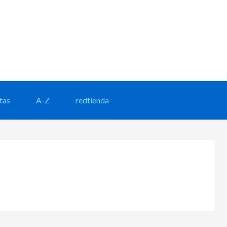
Header
Right
tas
A-Z
redtienda