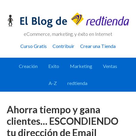
Skip
Skip
Skip
Skip
to
to
to
links
primary
content
primary
navigation
sidebar
eCommerce, marketing, y éxito en Internet
Header
Curso Gratis
Contribuir
Crear una Tienda
Right
Main
Creación
Exito
Marketing
Ventas
navigation
A-Z
redtienda
Ahorra tiempo y gana
clientes… ESCONDIENDO
tu dirección de Email