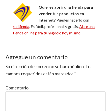
Quieres abrir una tienda para
vender tus productos en
Internet?
Puedes hacerlo con
redtienda
. Es fácil, profesional, y gratis.
Abre una
tienda online para tu negocio hoy mismo.
Agregue un comentario
Reader
Interactions
Su dirección de correo no se hará público.
Los
campos requeridos están marcados
*
Comentario