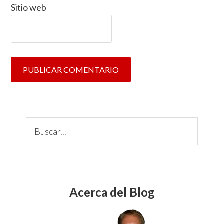
Sitio web
Primary
C
Sidebar
u
s
t
o
m
Acerca del Blog
L
a